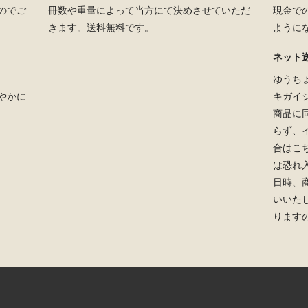
のでご
冊数や重量によって当方にて決めさせていただ
現金で
きます。送料無料です。
ように
ネット
ゆうち
やかに
キガイ
商品に
らず、
合はこ
は恐れ
日時、
いいた
ります