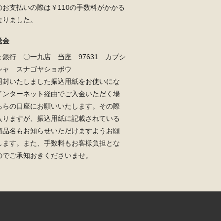
のお支払いの際は￥110の手数料がかかる
なりました。
送金
ょ銀行 〇一九店 当座 97631 カブシ
シャ スナゴヤショボウ
同封いたしました振込用紙をお使いにな
インターネット経由でご入金いただく場
ちらの口座にお願いいたします。その際
入りますが、振込用紙に記載されている
商品名もお知らせいただけますようお願
します。また、手数料もお客様負担とな
のでご承知おきくださいませ。