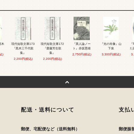
阿木
現代短歌文庫173
現代短歌文庫172
『異人論ノー
『光の肖像』山
『
『黒木三千代歌
『齋藤芳生歌
ト』赤坂憲雄
下泉
た
集』
集』
込)
2,750円(税込)
3,300円(税込)
3
2,200円(税込)
2,200円(税込)
配送・送料について
支払
郵便、宅配便など（送料無料）
郵便振替