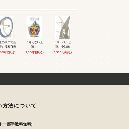
竜の眠つてゐ
『見えない王
『サーベルと
跡』澤村斉美
冠』
燕』小池光
,300円(税込)
3,300円(税込)
3,300円(税込)
い方法について
(一部手数料無料)