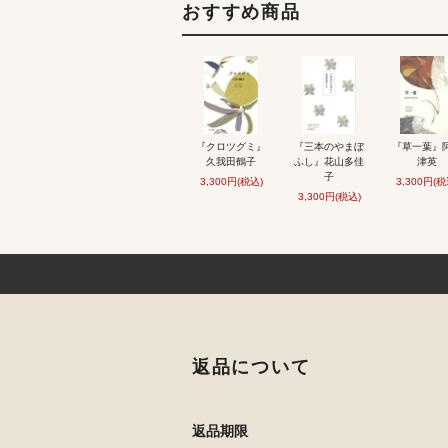
おすすめ商品
『クロツグミ』
『三本のやまぼ
『草一葉』
久我田鶴子
ふし』花山多佳
津英
子
3,300円(税込)
3,300円(税
3,300円(税込)
返品について
返品期限