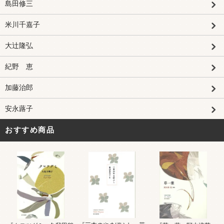
島田修三
米川千嘉子
大辻隆弘
紀野 恵
加藤治郎
安永蕗子
おすすめ商品