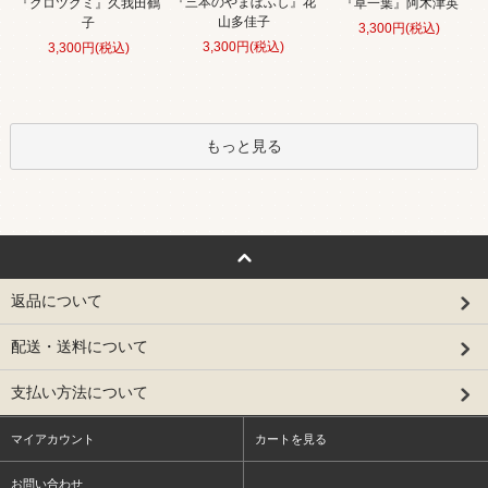
『三本のやまぼふし』花
『クロツグミ』久我田鶴
『草一葉』阿木津英
山多佳子
子
3,300円(税込)
3,300円(税込)
3,300円(税込)
もっと見る
返品について
配送・送料について
支払い方法について
マイアカウント
カートを見る
お問い合わせ