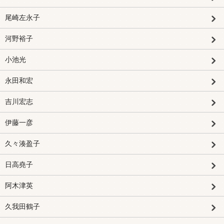
尾崎左永子
河野裕子
小池光
永田和宏
吉川宏志
伊藤一彦
久々湊盈子
日高堯子
阿木津英
久我田鶴子