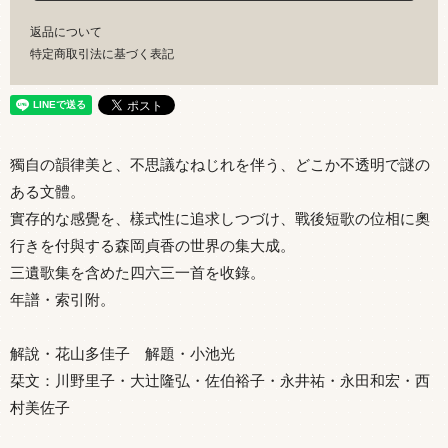
返品について
特定商取引法に基づく表記
獨自の韻律美と、不思議なねじれを伴う、どこか不透明で謎の
ある文體。
實存的な感覺を、樣式性に追求しつづけ、戰後短歌の位相に奧
行きを付與する森岡貞香の世界の集大成。
三遺歌集を含めた四六三一首を收錄。
年譜・索引附。
解說・花山多佳子 解題・小池光
栞文：川野里子・大辻隆弘・佐伯裕子・永井祐・永田和宏・西
村美佐子