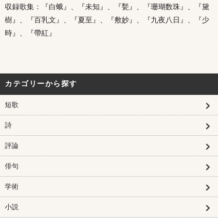
収録歌集：『白蛾』、『未知』、『甃』、『珊瑚数珠』、『黛
樹』、『百乳文』、『夏至』、『敷妙』、『九夜八日』、『少
時』、『帶紅』
カテゴリーから探す
短歌
詩
評論
俳句
学術
小説