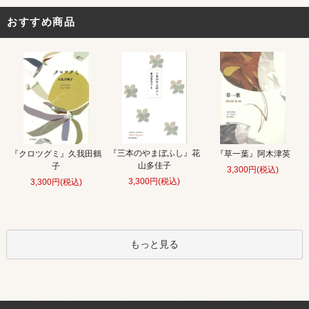
おすすめ商品
『三本のやまぼふし』花
『クロツグミ』久我田鶴
『草一葉』阿木津英
山多佳子
子
3,300円(税込)
3,300円(税込)
3,300円(税込)
もっと見る