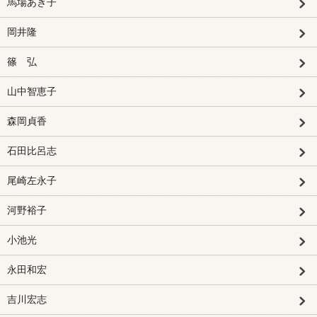
馬場あき子
岡井隆
篠 弘
山中智恵子
森岡貞香
石田比呂志
尾崎左永子
河野裕子
小池光
永田和宏
吉川宏志