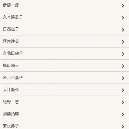
伊藤一彦
久々湊盈子
日高堯子
阿木津英
久我田鶴子
島田修三
米川千嘉子
大辻隆弘
紀野 恵
加藤治郎
安永蕗子