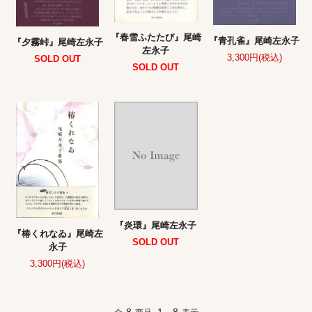
『春雪ふたたび』尾崎
『青孔雀』尾崎左永子
『夕霧峠』尾崎左永子
左永子
3,300円(税込)
SOLD OUT
SOLD OUT
『炎環』尾崎左永子
『椿くれなゐ』尾崎左
SOLD OUT
永子
3,300円(税込)