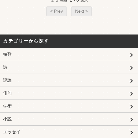
8
1
8
全
商品
-
表示
< Prev
Next >
カテゴリーから探す
短歌
詩
評論
俳句
学術
小説
エッセイ