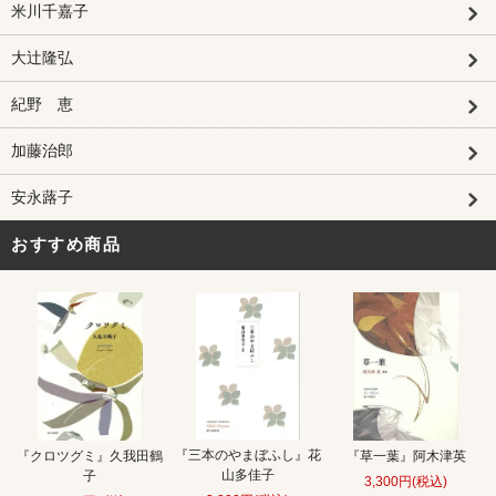
米川千嘉子
大辻隆弘
紀野 恵
加藤治郎
安永蕗子
おすすめ商品
『三本のやまぼふし』花
『クロツグミ』久我田鶴
『草一葉』阿木津英
山多佳子
子
3,300円(税込)