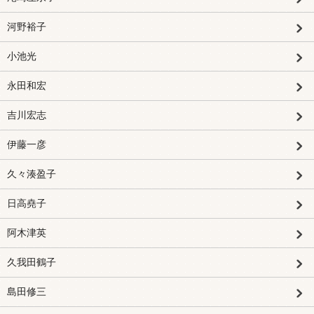
河野裕子
小池光
永田和宏
吉川宏志
伊藤一彦
久々湊盈子
日高堯子
阿木津英
久我田鶴子
島田修三