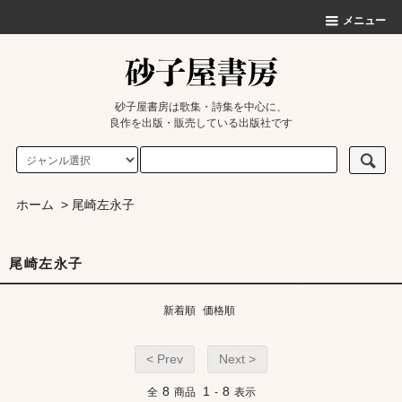
メニュー
砂子屋書房は歌集・詩集を中心に、
良作を出版・販売している出版社です
ホーム
>
尾崎左永子
尾崎左永子
新着順
価格順
< Prev
Next >
8
1
8
全
商品
-
表示