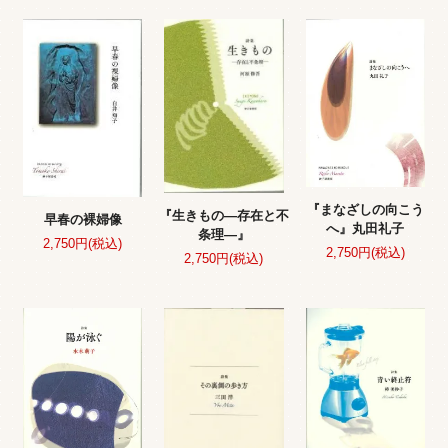
『まなざしの向こう
『生きもの—存在と不
早春の裸婦像
へ』丸田礼子
条理—』
2,750円(税込)
2,750円(税込)
2,750円(税込)