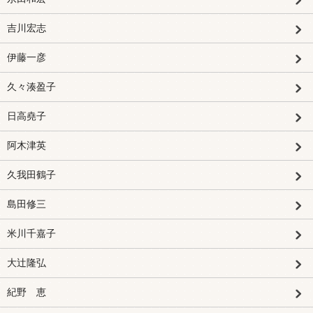
吉川宏志
伊藤一彦
久々湊盈子
日高堯子
阿木津英
久我田鶴子
島田修三
米川千嘉子
大辻隆弘
紀野 恵