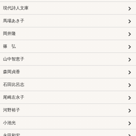
現代詩人文庫
馬場あき子
岡井隆
篠 弘
山中智恵子
森岡貞香
石田比呂志
尾崎左永子
河野裕子
小池光
永田和宏