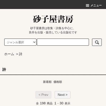
メニュー
砂子屋書房は歌集・詩集を中心に、
良作を出版・販売している出版社です
ホーム
>
詩
詩
新着順
価格順
< Prev
Next >
198
1
30
全
商品
-
表示