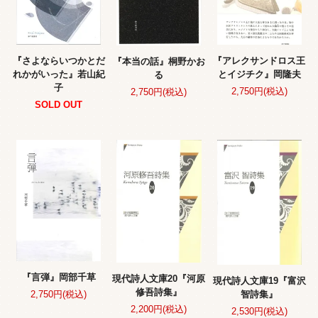
『さよならいつかとだ
『アレクサンドロス王
『本当の話』桐野かお
れかがいった』若山紀
とイジチク』岡隆夫
る
子
2,750円(税込)
2,750円(税込)
SOLD OUT
『言弾』岡部千草
現代詩人文庫20『河原
現代詩人文庫19『富沢
修吾詩集』
智詩集』
2,750円(税込)
2,200円(税込)
2,530円(税込)