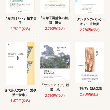
『吉備王国盛衰の賦』
『緑の日々へ』植木信
『タンサンのパンケー
岡 隆夫
子
キ』中井絵美
2,750円(税込)
2,750円(税込)
2,750円(税込)
『ウシュアイア』松
『叫び』朝倉宏哉
沢 桃
現代詩人文庫17『愛敬
2,750円(税込)
浩一詩集』
2,750円(税込)
1,870円(税込)