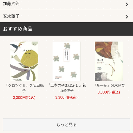
加藤治郎
安永蕗子
おすすめ商品
『三本のやまぼふし』花
『クロツグミ』久我田鶴
『草一葉』阿木津英
山多佳子
子
3,300円(税込)
3,300円(税込)
3,300円(税込)
もっと見る