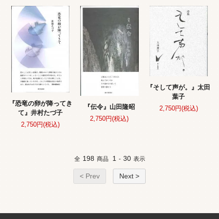
『そして声が。』太田
葉子
『恐竜の卵が降ってき
『伝令』山田隆昭
2,750円(税込)
て』井村たづ子
2,750円(税込)
2,750円(税込)
198
1
30
全
商品
-
表示
< Prev
Next >