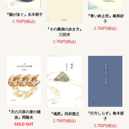
『陽が泳ぐ』水木萌子
『青い終止符』椿美砂
2,750円(税込)
子
2,750円(税込)
『その裏側の歩き方』
三田洋
2,750円(税込)
『天の川原の麦の穂
『行方しらず』春木節
『魂匣』田村雅之
波』岡隆夫
子
2,750円(税込)
SOLD OUT
2,750円(税込)