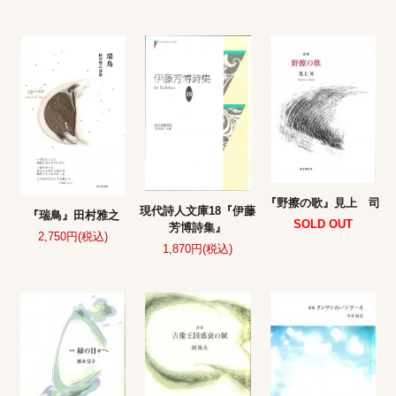
『野擦の歌』見上 司
現代詩人文庫18『伊藤
『瑞鳥』田村雅之
SOLD OUT
芳博詩集』
2,750円(税込)
1,870円(税込)