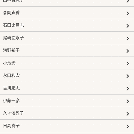
山中智恵子
森岡貞香
石田比呂志
尾崎左永子
河野裕子
小池光
永田和宏
吉川宏志
伊藤一彦
久々湊盈子
日高堯子