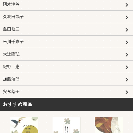
阿木津英
久我田鶴子
島田修三
米川千嘉子
大辻隆弘
紀野 恵
加藤治郎
安永蕗子
おすすめ商品