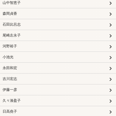
山中智恵子
森岡貞香
石田比呂志
尾崎左永子
河野裕子
小池光
永田和宏
吉川宏志
伊藤一彦
久々湊盈子
日高堯子