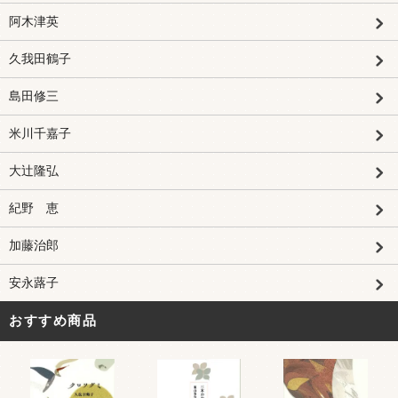
阿木津英
久我田鶴子
島田修三
米川千嘉子
大辻隆弘
紀野 恵
加藤治郎
安永蕗子
おすすめ商品