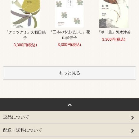
『三本のやまぼふし』花
『クロツグミ』久我田鶴
『草一葉』阿木津英
山多佳子
子
3,300円(税込)
3,300円(税込)
3,300円(税込)
もっと見る
返品について
配送・送料について