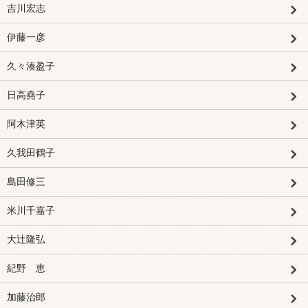
吉川宏志
伊藤一彦
久々湊盈子
日高堯子
阿木津英
久我田鶴子
島田修三
米川千嘉子
大辻隆弘
紀野 恵
加藤治郎