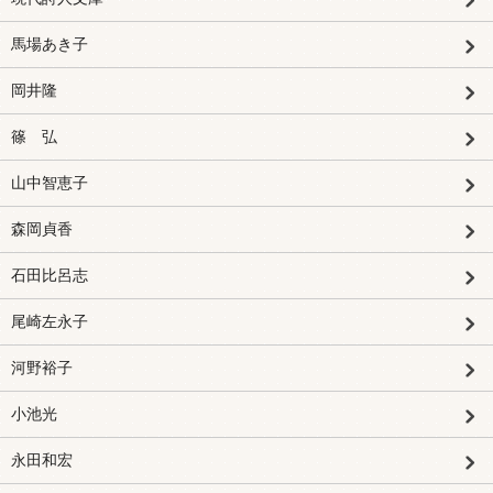
馬場あき子
岡井隆
篠 弘
山中智恵子
森岡貞香
石田比呂志
尾崎左永子
河野裕子
小池光
永田和宏