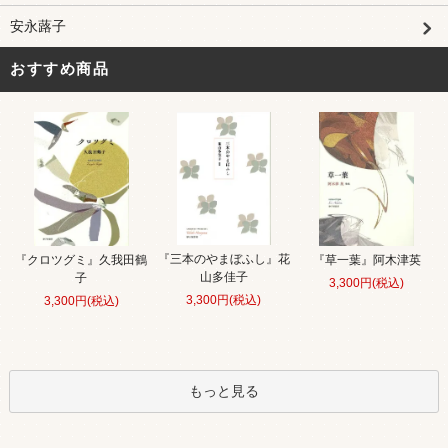
安永蕗子
おすすめ商品
『三本のやまぼふし』花
『クロツグミ』久我田鶴
『草一葉』阿木津英
山多佳子
子
3,300円(税込)
3,300円(税込)
3,300円(税込)
もっと見る