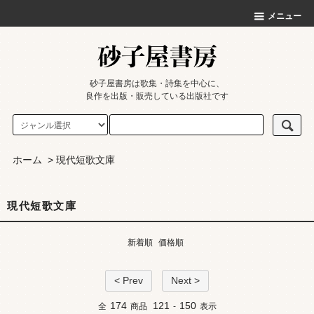
メニュー
砂子屋書房は歌集・詩集を中心に、
良作を出版・販売している出版社です
ホーム
>
現代短歌文庫
現代短歌文庫
新着順
価格順
< Prev
Next >
174
121
150
全
商品
-
表示