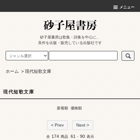
メニュー
砂子屋書房は歌集・詩集を中心に、
良作を出版・販売している出版社です
ホーム
>
現代短歌文庫
現代短歌文庫
新着順
価格順
< Prev
Next >
174
61
90
全
商品
-
表示