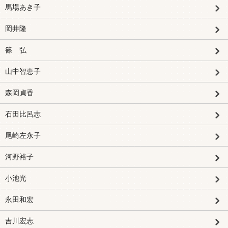
馬場あき子
岡井隆
篠 弘
山中智恵子
森岡貞香
石田比呂志
尾崎左永子
河野裕子
小池光
永田和宏
吉川宏志