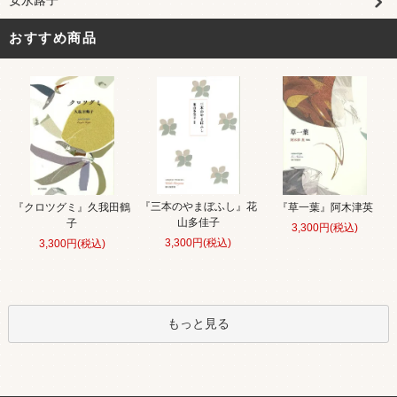
安永蕗子
おすすめ商品
『三本のやまぼふし』花
『クロツグミ』久我田鶴
『草一葉』阿木津英
山多佳子
子
3,300円(税込)
3,300円(税込)
3,300円(税込)
もっと見る