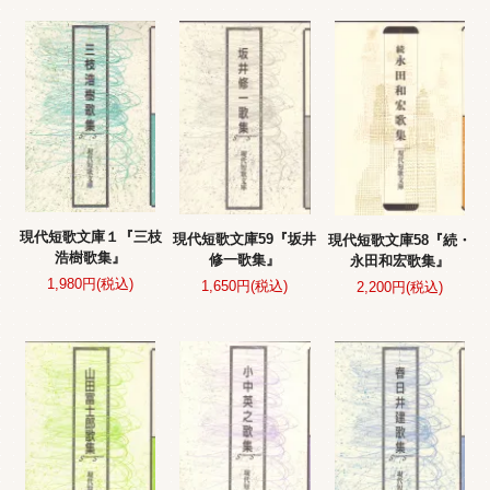
現代短歌文庫１『三枝
現代短歌文庫59『坂井
現代短歌文庫58『続・
浩樹歌集』
修一歌集』
永田和宏歌集』
1,980円(税込)
1,650円(税込)
2,200円(税込)