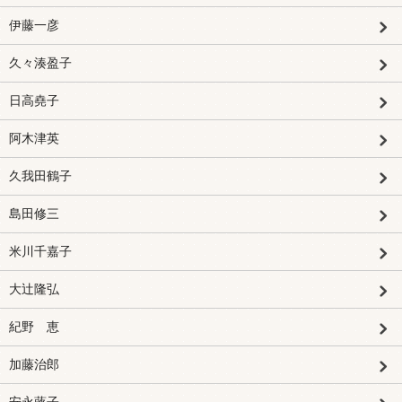
伊藤一彦
久々湊盈子
日高堯子
阿木津英
久我田鶴子
島田修三
米川千嘉子
大辻隆弘
紀野 恵
加藤治郎