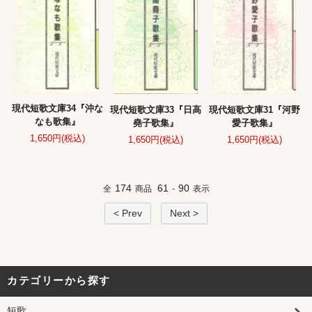
現代短歌文庫34『沖な
現代短歌文庫33『日高
現代短歌文庫31『河野
なも歌集』
堯子歌集』
愛子歌集』
1,650円(税込)
1,650円(税込)
1,650円(税込)
174
61
90
全
商品
-
表示
< Prev
Next >
カテゴリーから探す
短歌