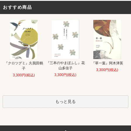
おすすめ商品
『三本のやまぼふし』花
『クロツグミ』久我田鶴
『草一葉』阿木津英
山多佳子
子
3,300円(税込)
3,300円(税込)
3,300円(税込)
もっと見る