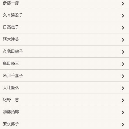
伊藤一彦
久々湊盈子
日高堯子
阿木津英
久我田鶴子
島田修三
米川千嘉子
大辻隆弘
紀野 恵
加藤治郎
安永蕗子