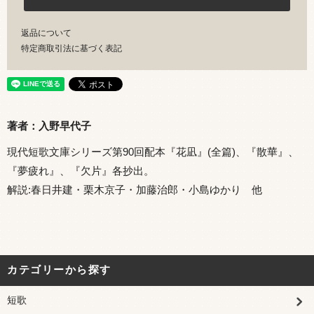
返品について
特定商取引法に基づく表記
著者：入野早代子
現代短歌文庫シリーズ第90回配本『花凪』(全篇)、『散華』、
『夢疲れ』、『欠片』各抄出。
解説:春日井建・栗木京子・加藤治郎・小島ゆかり 他
カテゴリーから探す
短歌