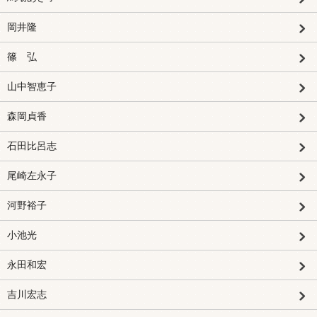
岡井隆
篠 弘
山中智恵子
森岡貞香
石田比呂志
尾崎左永子
河野裕子
小池光
永田和宏
吉川宏志