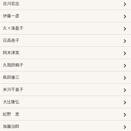
吉川宏志
伊藤一彦
久々湊盈子
日高堯子
阿木津英
久我田鶴子
島田修三
米川千嘉子
大辻隆弘
紀野 恵
加藤治郎