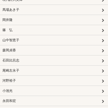
馬場あき子
岡井隆
篠 弘
山中智恵子
森岡貞香
石田比呂志
尾崎左永子
河野裕子
小池光
永田和宏