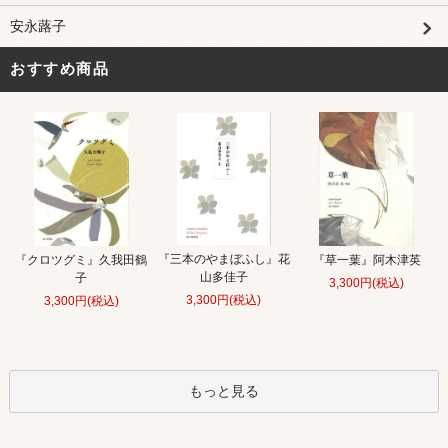
安永蕗子
おすすめ商品
『三本のやまぼふし』花
『クロツグミ』久我田鶴
『草一葉』阿木津英
山多佳子
子
3,300円(税込)
3,300円(税込)
3,300円(税込)
もっと見る