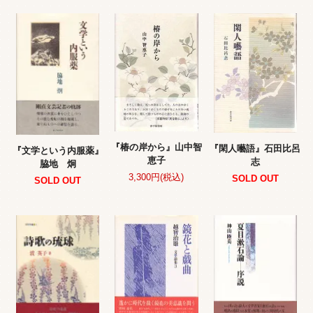
『椿の岸から』山中智
『閑人囈語』石田比呂
『文学という内服薬』
恵子
志
脇地 炯
3,300円(税込)
SOLD OUT
SOLD OUT