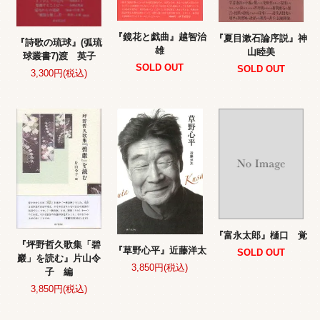
『鏡花と戯曲』越智治
『夏目漱石論序説』神
『詩歌の琉球』(弧琉
雄
山睦美
球叢書7)渡 英子
SOLD OUT
SOLD OUT
3,300円(税込)
『富永太郎』樋口 覚
『坪野哲久歌集「碧
『草野心平』近藤洋太
SOLD OUT
巖」を読む』片山令
3,850円(税込)
子 編
3,850円(税込)