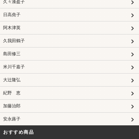
久々湊盈子
日高堯子
阿木津英
久我田鶴子
島田修三
米川千嘉子
大辻隆弘
紀野 恵
加藤治郎
安永蕗子
おすすめ商品