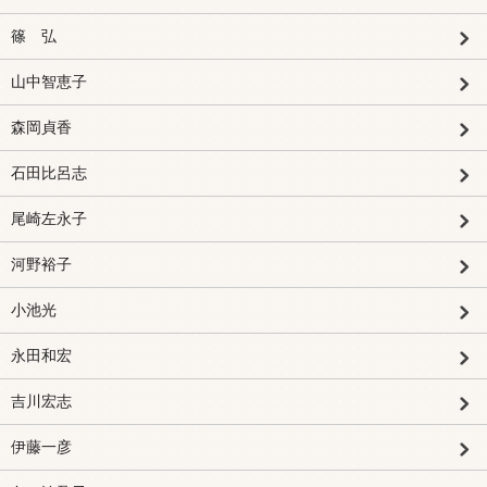
篠 弘
山中智恵子
森岡貞香
石田比呂志
尾崎左永子
河野裕子
小池光
永田和宏
吉川宏志
伊藤一彦