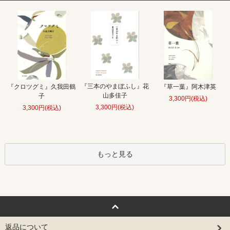
『三本のやまぼふし』花
『クロツグミ』久我田鶴
『草一葉』阿木津英
山多佳子
子
3,300円(税込)
3,300円(税込)
3,300円(税込)
もっと見る
返品について