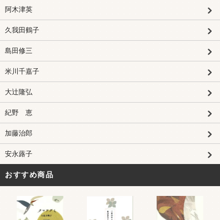
阿木津英
久我田鶴子
島田修三
米川千嘉子
大辻隆弘
紀野 恵
加藤治郎
安永蕗子
おすすめ商品