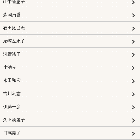
山中智恵子
森岡貞香
石田比呂志
尾崎左永子
河野裕子
小池光
永田和宏
吉川宏志
伊藤一彦
久々湊盈子
日高堯子