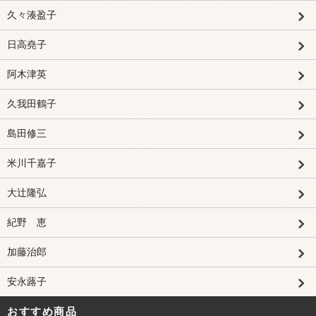
久々湊盈子
日高堯子
阿木津英
久我田鶴子
島田修三
米川千嘉子
大辻隆弘
紀野 恵
加藤治郎
安永蕗子
おすすめ商品