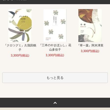
『三本のやまぼふし』花
『クロツグミ』久我田鶴
『草一葉』阿木津英
山多佳子
子
3,300円(税込)
3,300円(税込)
3,300円(税込)
もっと見る