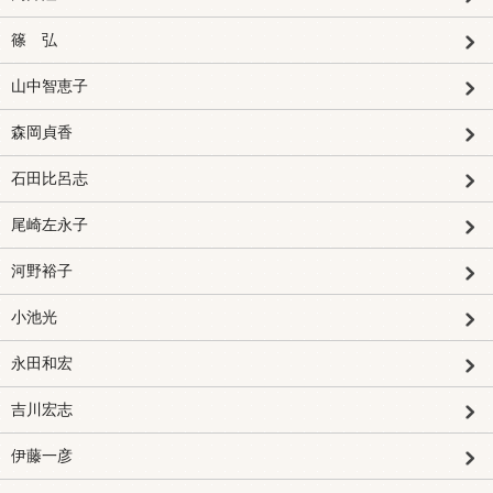
篠 弘
山中智恵子
森岡貞香
石田比呂志
尾崎左永子
河野裕子
小池光
永田和宏
吉川宏志
伊藤一彦