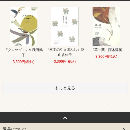
『三本のやまぼふし』花
『クロツグミ』久我田鶴
『草一葉』阿木津英
山多佳子
子
3,300円(税込)
3,300円(税込)
3,300円(税込)
もっと見る
返品について