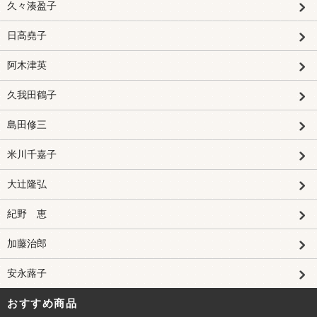
久々湊盈子
日高堯子
阿木津英
久我田鶴子
島田修三
米川千嘉子
大辻隆弘
紀野 恵
加藤治郎
安永蕗子
おすすめ商品