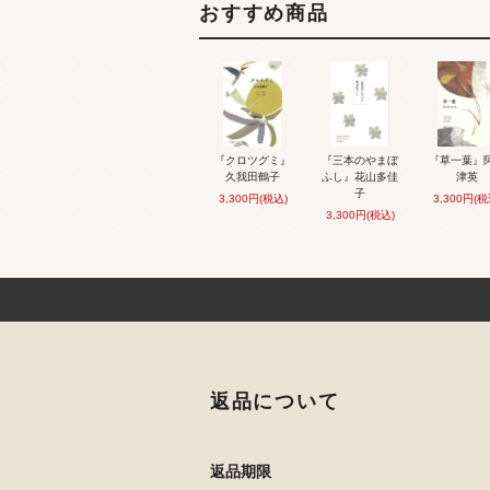
おすすめ商品
『クロツグミ』
『三本のやまぼ
『草一葉』
久我田鶴子
ふし』花山多佳
津英
子
3,300円(税込)
3,300円(税
3,300円(税込)
返品について
返品期限