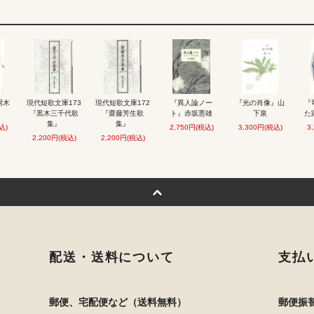
阿木
現代短歌文庫173
現代短歌文庫172
『異人論ノー
『光の肖像』山
『
『黒木三千代歌
『齋藤芳生歌
ト』赤坂憲雄
下泉
た
集』
集』
込)
2,750円(税込)
3,300円(税込)
3
2,200円(税込)
2,200円(税込)
配送・送料について
支払
郵便、宅配便など（送料無料）
郵便振替