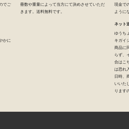
のでご
冊数や重量によって当方にて決めさせていただ
現金で
きます。送料無料です。
ように
ネット
ゆうち
やかに
キガイ
商品に
らず、
合はこ
は恐れ
日時、
いいた
ります