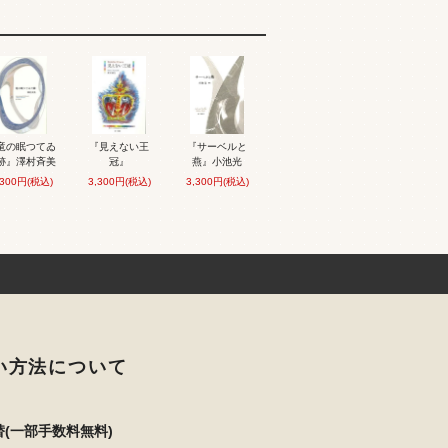
竜の眠つてゐ
『見えない王
『サーベルと
跡』澤村斉美
冠』
燕』小池光
,300円(税込)
3,300円(税込)
3,300円(税込)
い方法について
(一部手数料無料)