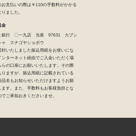
のお支払いの際は￥110の手数料がかかる
なりました。
送金
ょ銀行 〇一九店 当座 97631 カブシ
シャ スナゴヤショボウ
同封いたしました振込用紙をお使いにな
インターネット経由でご入金いただく場
ちらの口座にお願いいたします。その際
入りますが、振込用紙に記載されている
商品名もお知らせいただけますようお願
します。また、手数料もお客様負担とな
のでご承知おきくださいませ。