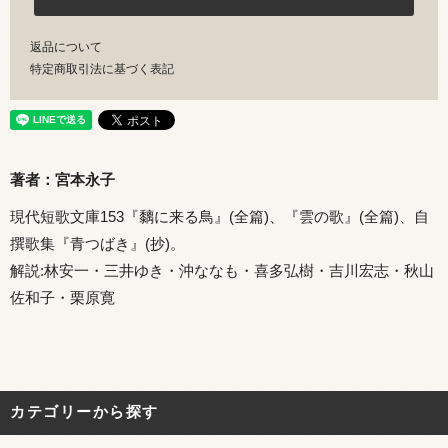
返品について
特定商取引法に基づく表記
著者：宮本永子
現代短歌文庫153『黐に来る鳥』(全篇)、『雲の歌』(全篇)、自
撰歌集『青つばき』(抄)。
解説:林安一・三井ゆき・沖ななも・喜多弘樹・吉川宏志・秋山
佐和子・栗原寛
カテゴリーから探す