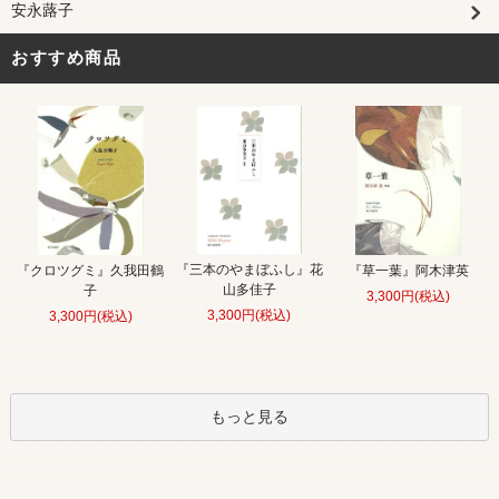
安永蕗子
おすすめ商品
『三本のやまぼふし』花
『クロツグミ』久我田鶴
『草一葉』阿木津英
山多佳子
子
3,300円(税込)
3,300円(税込)
3,300円(税込)
もっと見る