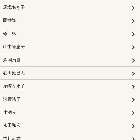
馬場あき子
岡井隆
篠 弘
山中智恵子
森岡貞香
石田比呂志
尾崎左永子
河野裕子
小池光
永田和宏
吉川宏志