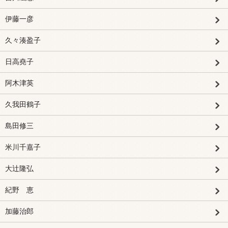
伊藤一彦
久々湊盈子
日高堯子
阿木津英
久我田鶴子
島田修三
米川千嘉子
大辻隆弘
紀野 恵
加藤治郎