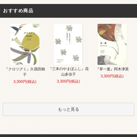
おすすめ商品
『三本のやまぼふし』花
『クロツグミ』久我田鶴
『草一葉』阿木津英
山多佳子
子
3,300円(税込)
3,300円(税込)
3,300円(税込)
もっと見る