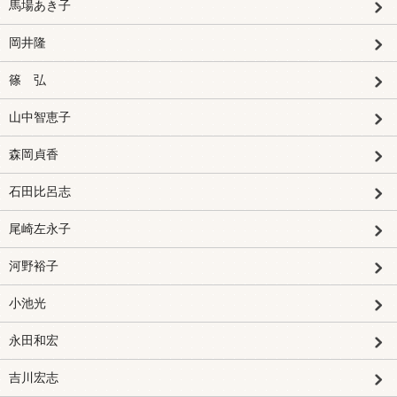
馬場あき子
岡井隆
篠 弘
山中智恵子
森岡貞香
石田比呂志
尾崎左永子
河野裕子
小池光
永田和宏
吉川宏志