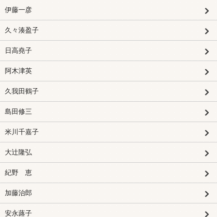
伊藤一彦
久々湊盈子
日高堯子
阿木津英
久我田鶴子
島田修三
米川千嘉子
大辻隆弘
紀野 恵
加藤治郎
安永蕗子