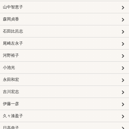
山中智恵子
森岡貞香
石田比呂志
尾崎左永子
河野裕子
小池光
永田和宏
吉川宏志
伊藤一彦
久々湊盈子
日高堯子