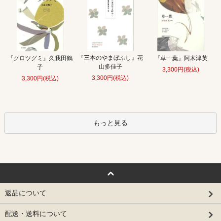
『三本のやまぼふし』花
『クロツグミ』久我田鶴
『草一葉』阿木津英
山多佳子
子
3,300円(税込)
3,300円(税込)
3,300円(税込)
もっと見る
返品について
配送・送料について