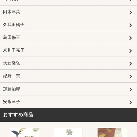
阿木津英
久我田鶴子
島田修三
米川千嘉子
大辻隆弘
紀野 恵
加藤治郎
安永蕗子
おすすめ商品