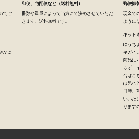
郵便、宅配便など（送料無料）
郵便振替
のでご
冊数や重量によって当方にて決めさせていただ
現金で
きます。送料無料です。
ように
ネット
ゆうち
やかに
キガイ
商品に
らず、
合はこ
は恐れ
日時、
いいた
ります