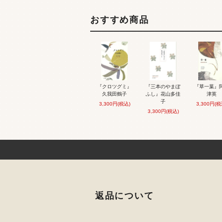
おすすめ商品
『クロツグミ』
『三本のやまぼ
『草一葉』
久我田鶴子
ふし』花山多佳
津英
子
3,300円(税込)
3,300円(税
3,300円(税込)
返品について