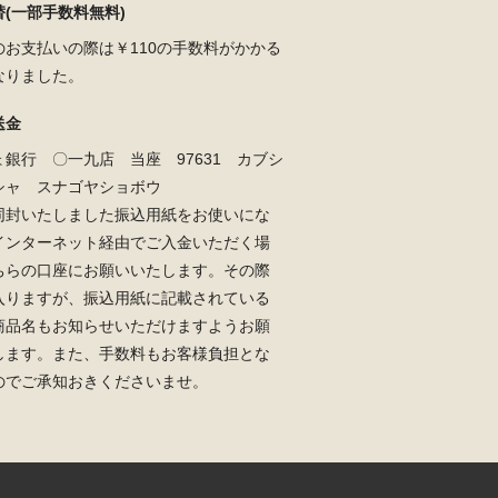
(一部手数料無料)
のお支払いの際は￥110の手数料がかかる
なりました。
送金
ょ銀行 〇一九店 当座 97631 カブシ
シャ スナゴヤショボウ
同封いたしました振込用紙をお使いにな
インターネット経由でご入金いただく場
ちらの口座にお願いいたします。その際
入りますが、振込用紙に記載されている
商品名もお知らせいただけますようお願
します。また、手数料もお客様負担とな
のでご承知おきくださいませ。