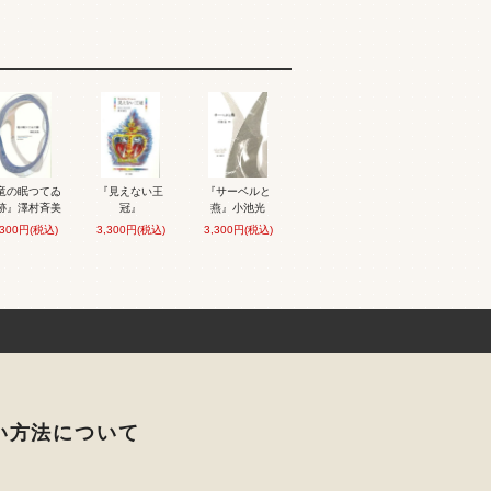
竜の眠つてゐ
『見えない王
『サーベルと
跡』澤村斉美
冠』
燕』小池光
,300円(税込)
3,300円(税込)
3,300円(税込)
い方法について