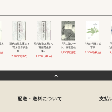
阿木
現代短歌文庫173
現代短歌文庫172
『異人論ノー
『光の肖像』山
『
『黒木三千代歌
『齋藤芳生歌
ト』赤坂憲雄
下泉
た
集』
集』
込)
2,750円(税込)
3,300円(税込)
3
2,200円(税込)
2,200円(税込)
配送・送料について
支払