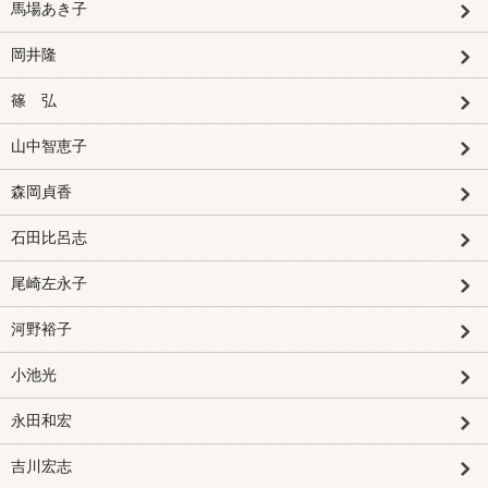
馬場あき子
岡井隆
篠 弘
山中智恵子
森岡貞香
石田比呂志
尾崎左永子
河野裕子
小池光
永田和宏
吉川宏志