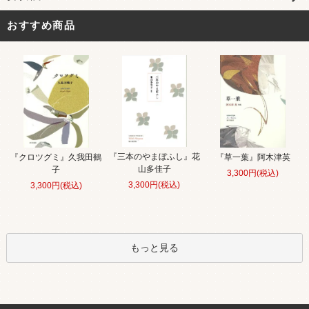
おすすめ商品
『三本のやまぼふし』花
『クロツグミ』久我田鶴
『草一葉』阿木津英
山多佳子
子
3,300円(税込)
3,300円(税込)
3,300円(税込)
もっと見る