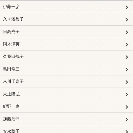
伊藤一彦
久々湊盈子
日高堯子
阿木津英
久我田鶴子
島田修三
米川千嘉子
大辻隆弘
紀野 恵
加藤治郎
安永蕗子