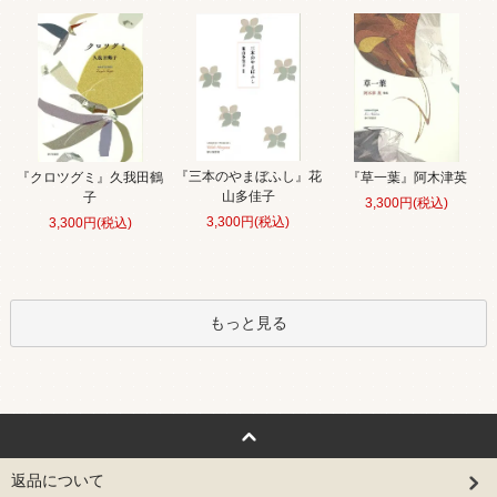
『三本のやまぼふし』花
『クロツグミ』久我田鶴
『草一葉』阿木津英
山多佳子
子
3,300円(税込)
3,300円(税込)
3,300円(税込)
もっと見る
返品について