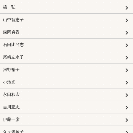
篠 弘
山中智恵子
森岡貞香
石田比呂志
尾崎左永子
河野裕子
小池光
永田和宏
吉川宏志
伊藤一彦
久々湊盈子