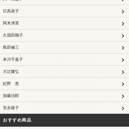
日高堯子
阿木津英
久我田鶴子
島田修三
米川千嘉子
大辻隆弘
紀野 恵
加藤治郎
安永蕗子
おすすめ商品