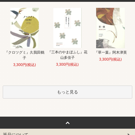
『三本のやまぼふし』花
『クロツグミ』久我田鶴
『草一葉』阿木津英
山多佳子
子
3,300円(税込)
3,300円(税込)
3,300円(税込)
もっと見る
返品について