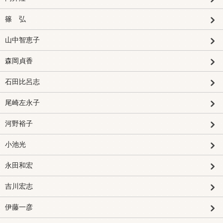
篠 弘
山中智恵子
森岡貞香
石田比呂志
尾崎左永子
河野裕子
小池光
永田和宏
吉川宏志
伊藤一彦