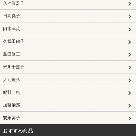
久々湊盈子
日高堯子
阿木津英
久我田鶴子
島田修三
米川千嘉子
大辻隆弘
紀野 恵
加藤治郎
安永蕗子
おすすめ商品