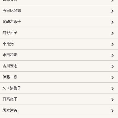
石田比呂志
尾崎左永子
河野裕子
小池光
永田和宏
吉川宏志
伊藤一彦
久々湊盈子
日高堯子
阿木津英