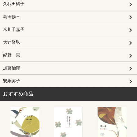
久我田鶴子
島田修三
米川千嘉子
大辻隆弘
紀野 恵
加藤治郎
安永蕗子
おすすめ商品