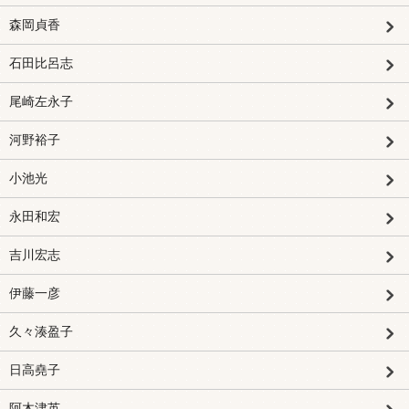
森岡貞香
石田比呂志
尾崎左永子
河野裕子
小池光
永田和宏
吉川宏志
伊藤一彦
久々湊盈子
日高堯子
阿木津英