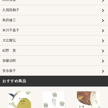
久我田鶴子
島田修三
米川千嘉子
大辻隆弘
紀野 恵
加藤治郎
安永蕗子
おすすめ商品