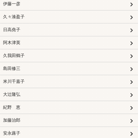
伊藤一彦
久々湊盈子
日高堯子
阿木津英
久我田鶴子
島田修三
米川千嘉子
大辻隆弘
紀野 恵
加藤治郎
安永蕗子