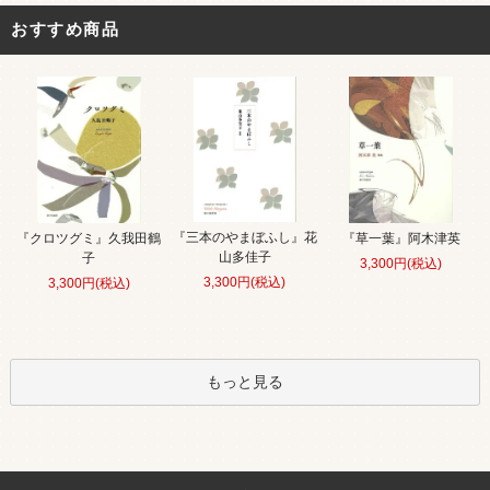
おすすめ商品
『三本のやまぼふし』花
『クロツグミ』久我田鶴
『草一葉』阿木津英
山多佳子
子
3,300円(税込)
3,300円(税込)
3,300円(税込)
もっと見る