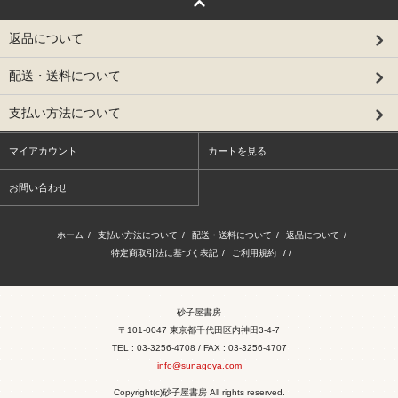
返品について
配送・送料について
支払い方法について
マイアカウント
カートを見る
お問い合わせ
ホーム
/
支払い方法について
/
配送・送料について
/
返品について
/
特定商取引法に基づく表記
/
ご利用規約
/ /
砂子屋書房
〒101-0047 東京都千代田区内神田3-4-7
TEL : 03-3256-4708 / FAX : 03-3256-4707
info@sunagoya.com
Copyright(c)砂子屋書房 All rights reserved.