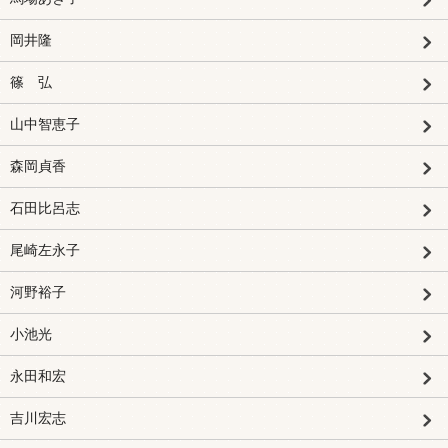
岡井隆
篠 弘
山中智恵子
森岡貞香
石田比呂志
尾崎左永子
河野裕子
小池光
永田和宏
吉川宏志