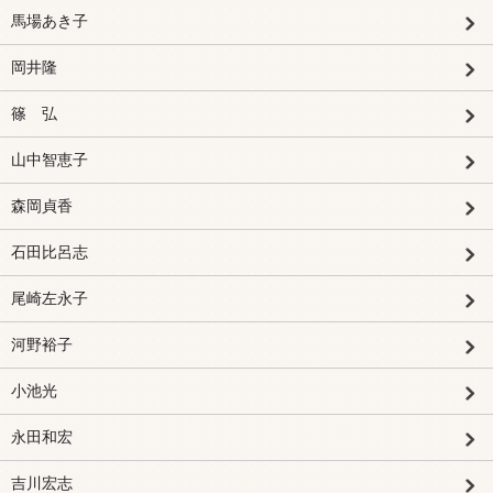
馬場あき子
岡井隆
篠 弘
山中智恵子
森岡貞香
石田比呂志
尾崎左永子
河野裕子
小池光
永田和宏
吉川宏志