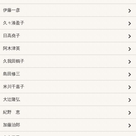
伊藤一彦
久々湊盈子
日高堯子
阿木津英
久我田鶴子
島田修三
米川千嘉子
大辻隆弘
紀野 恵
加藤治郎