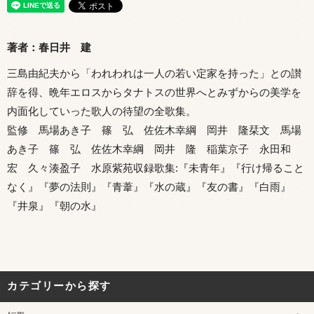
著者：春日井 建
三島由紀夫から「われわれは一人の若い定家を持った」との讃
辞を得、晩年エロスからタナトスの世界へとみずからの美学を
内面化していった歌人の待望の全歌集。
監修 馬場あき子 篠 弘 佐佐木幸綱 岡井 隆栞文 馬場
あき子 篠 弘 佐佐木幸綱 岡井 隆 稲葉京子 永田和
宏 久々湊盈子 水原紫苑収録歌集:『未青年』『行け帰ること
なく』『夢の法則』『青葦』『水の蔵』『友の書』『白雨』
『井泉』『朝の水』
カテゴリーから探す