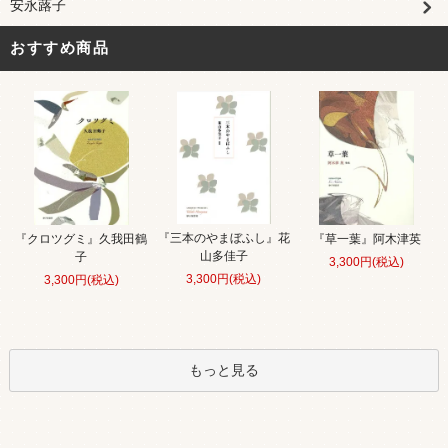
安永蕗子
おすすめ商品
『三本のやまぼふし』花
『クロツグミ』久我田鶴
『草一葉』阿木津英
山多佳子
子
3,300円(税込)
3,300円(税込)
3,300円(税込)
もっと見る