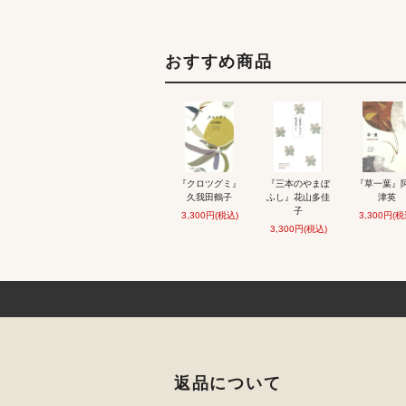
おすすめ商品
『クロツグミ』
『三本のやまぼ
『草一葉』
久我田鶴子
ふし』花山多佳
津英
子
3,300円(税込)
3,300円(税
3,300円(税込)
返品について