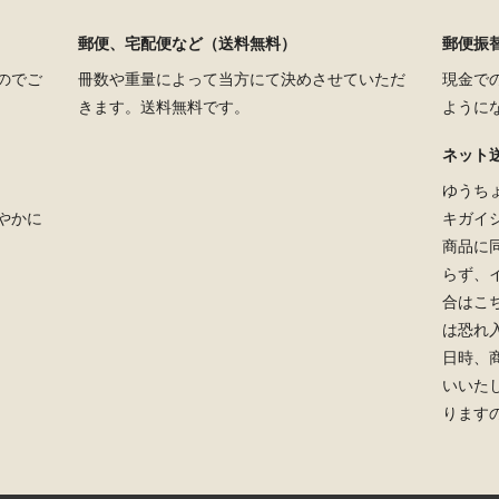
郵便、宅配便など（送料無料）
郵便振替
のでご
冊数や重量によって当方にて決めさせていただ
現金で
きます。送料無料です。
ように
ネット
ゆうち
やかに
キガイ
商品に
らず、
合はこ
は恐れ
日時、
いいた
ります