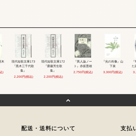
阿木
現代短歌文庫173
現代短歌文庫172
『異人論ノー
『光の肖像』山
『
『黒木三千代歌
『齋藤芳生歌
ト』赤坂憲雄
下泉
た
集』
集』
込)
2,750円(税込)
3,300円(税込)
3
2,200円(税込)
2,200円(税込)
配送・送料について
支払