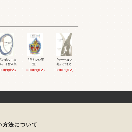
竜の眠つてゐ
『見えない王
『サーベルと
跡』澤村斉美
冠』
燕』小池光
,300円(税込)
3,300円(税込)
3,300円(税込)
い方法について