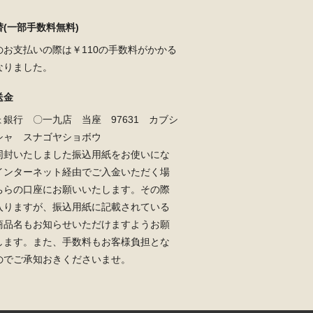
(一部手数料無料)
のお支払いの際は￥110の手数料がかかる
なりました。
送金
ょ銀行 〇一九店 当座 97631 カブシ
シャ スナゴヤショボウ
同封いたしました振込用紙をお使いにな
インターネット経由でご入金いただく場
ちらの口座にお願いいたします。その際
入りますが、振込用紙に記載されている
商品名もお知らせいただけますようお願
します。また、手数料もお客様負担とな
のでご承知おきくださいませ。