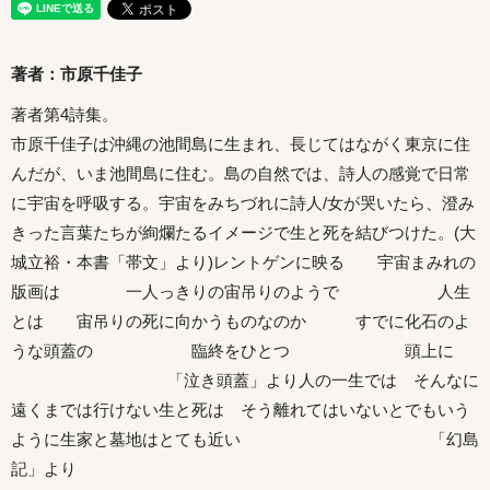
著者：市原千佳子
著者第4詩集。
市原千佳子は沖縄の池間島に生まれ、長じてはながく東京に住
んだが、いま池間島に住む。島の自然では、詩人の感覚で日常
に宇宙を呼吸する。宇宙をみちづれに詩人/女が哭いたら、澄み
きった言葉たちが絢爛たるイメージで生と死を結びつけた。(大
城立裕・本書「帯文」より)レントゲンに映る 宇宙まみれの
版画は 一人っきりの宙吊りのようで 人生
とは 宙吊りの死に向かうものなのか すでに化石のよ
うな頭蓋の 臨終をひとつ 頭上に
「泣き頭蓋」より人の一生では そんなに
遠くまでは行けない生と死は そう離れてはいないとでもいう
ように生家と墓地はとても近い 「幻島
記」より