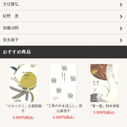
大辻隆弘
紀野 恵
加藤治郎
安永蕗子
おすすめ商品
『三本のやまぼふし』花
『クロツグミ』久我田鶴
『草一葉』阿木津英
山多佳子
子
3,300円(税込)
3,300円(税込)
3,300円(税込)