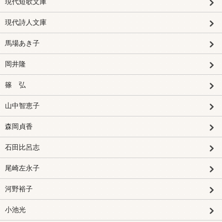
現代短歌文庫
現代詩人文庫
馬場あき子
岡井隆
篠 弘
山中智恵子
森岡貞香
石田比呂志
尾崎左永子
河野裕子
小池光