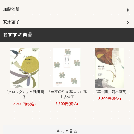
加藤治郎
安永蕗子
おすすめ商品
『三本のやまぼふし』花
『クロツグミ』久我田鶴
『草一葉』阿木津英
山多佳子
子
3,300円(税込)
3,300円(税込)
3,300円(税込)
もっと見る