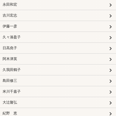
永田和宏
吉川宏志
伊藤一彦
久々湊盈子
日高堯子
阿木津英
久我田鶴子
島田修三
米川千嘉子
大辻隆弘
紀野 恵