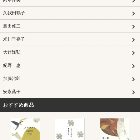
久我田鶴子
島田修三
米川千嘉子
大辻隆弘
紀野 恵
加藤治郎
安永蕗子
おすすめ商品