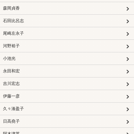
森岡貞香
石田比呂志
尾崎左永子
河野裕子
小池光
永田和宏
吉川宏志
伊藤一彦
久々湊盈子
日高堯子
阿木津英