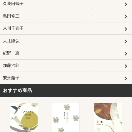
久我田鶴子
島田修三
米川千嘉子
大辻隆弘
紀野 恵
加藤治郎
安永蕗子
おすすめ商品