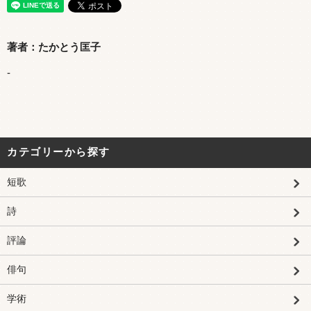
著者：たかとう匡子
-
カテゴリーから探す
短歌
詩
評論
俳句
学術