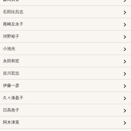
石田比呂志
尾崎左永子
河野裕子
小池光
永田和宏
吉川宏志
伊藤一彦
久々湊盈子
日高堯子
阿木津英